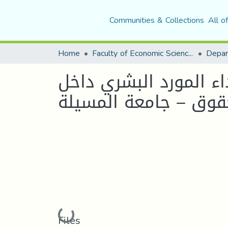
Communities & Collections
All o
Home
Faculty of Economic Sciences, Commerce and Management Sciences
اء المورد البشري داخل
Loading...
Files