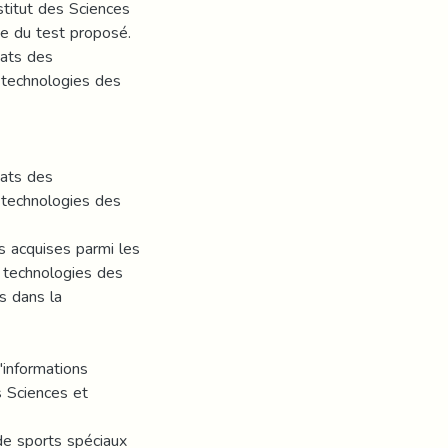
stitut des Sciences
de du test proposé.
tats des
t technologies des
tats des
t technologies des
s acquises parmi les
t technologies des
es dans la
'informations
s Sciences et
de sports spéciaux