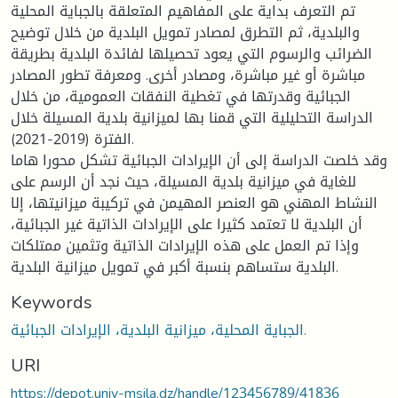
تم التعرف بداية على المفاهيم المتعلقة بالجباية المحلية
والبلدية، ثم التطرق لمصادر تمويل البلدية من خلال توضيح
الضرائب والرسوم التي يعود تحصيلها لفائدة البلدية بطريقة
مباشرة أو غير مباشرة، ومصادر أخرى. ومعرفة تطور المصادر
الجبائية وقدرتها في تغطية النفقات العمومية، من خلال
الدراسة التحليلية التي قمنا بها لميزانية بلدية المسيلة خلال
الفترة (2019-2021).
وقد خلصت الدراسة إلى أن الإيرادات الجبائية تشكل محورا هاما
للغاية في ميزانية بلدية المسيلة، حيث نجد أن الرسم على
النشاط المهني هو العنصر المهيمن في تركيبة ميزانيتها، إلا
أن البلدية لا تعتمد كثيرا على الإيرادات الذاتية غير الجبائية،
وإذا تم العمل على هذه الإيرادات الذاتية وتثمين ممتلكات
البلدية ستساهم بنسبة أكبر في تمويل ميزانية البلدية.
Keywords
الجباية المحلية، ميزانية البلدية، الإيرادات الجبائية.
URI
https://depot.univ-msila.dz/handle/123456789/41836