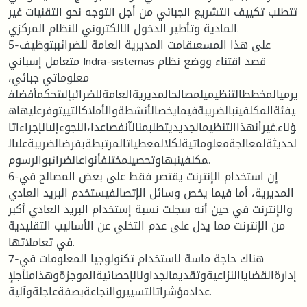
تتطلب تكييف التشريع الجبائي من أجل التوجه نحو التقنيات غير
المادية وتأطير الدخول الالكتروني للنظام المركزي.
5-على هذا المسعىقامت المديرية العامة للضرائببتوظيف
متعامل إسباني Indra-sistemas قصد اقتناء ووضع نظام
معلوماتي جبائي،
يرميالمخططالتنظيميلمصالحالمديريةالعامةللضرائبإلىتحكمأفضلف
يفئةالمكلفينبالضريبةفيمايخصالأنشطةوالأملاكالتييتوفرعليهاه
ؤلاء.غيرأنهذاالتنظيمالجديديتطلبمنالآنفصاعدا،اللجوءإلىالإجراءاتا
لحديثةلمعالجةمعلوماتيةلكلالمعطياتالمرتبطةبفرضالضريبةعلىال
مكلفينبهاوتحصيلمختلفأنواعالضرائبوالرسوم.
6-إن استخدام الإنترنت يقتصر فقط على بعض المصالح في
المديرية، أما فيما يخص وسائل الإتصالفيستخدم البريد العادي
والإنترنت في حين أنه سجلت نسبة إستخدام البريد العادي أكبر
من الإنترنت مما يدل على عدم التخلي عن الأساليب التقليدية
في تعاملاتها.
7-هناك حاجة ماسة لاستخدام تكنولوجيا المعلومات في
إدارةالقضاياالنزاعيةوتقديمالجداولالإحصائيةالموجزةوهذامنأجلإ
عدادمؤشراتالتسييروالنجاعةبصفةعاجلةوآلية.