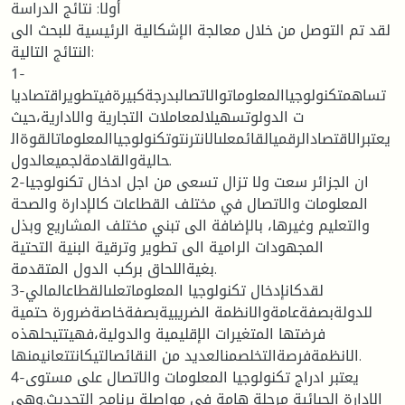
أولا: نتائج الدراسة
لقد تم التوصل من خلال معالجة الإشكالية الرئيسية للبحث الى
النتائج التالية:
1-
تساهمتكنولوجياالمعلوماتوالاتصالبدرجةكبيرةفيتطويراقتصاديا
ت الدولوتسهيلالمعاملات التجارية والادارية،حيث
يعتبرالاقتصادالرقميالقائمعلىالانترنتوتكنولوجياالمعلوماتالقوةال
حاليةوالقادمةلجميعالدول.
2-ان الجزائر سعت ولا تزال تسعى من اجل ادخال تكنولوجيا
المعلومات والاتصال في مختلف القطاعات كالإدارة والصحة
والتعليم وغيرها، بالإضافة الى تبني مختلف المشاريع وبذل
المجهودات الرامية الى تطوير وترقية البنية التحتية
بغيةاللحاق بركب الدول المتقدمة.
3-لقدكانإدخال تكنولوجيا المعلوماتعلىالقطاعالمالي
للدولةبصفةعامةوالانظمة الضريبيةبصفةخاصةضرورة حتمية
فرضتها المتغيرات الإقليمية والدولية،فهيتتيحلهذه
الانظمةفرصةالتخلصمنالعديد من النقائصالتيكانتتعانيمنها.
4-يعتبر ادراج تكنولوجيا المعلومات والاتصال على مستوى
الادارة الجبائية مرحلة هامة في مواصلة برنامج التحديث.وهي