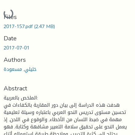
Loading...
Files
2017-157.pdf
(2.47 MB)
Date
2017-07-01
Authors
خليلي, مسعودة
Abstract
الملخص بالعربية:
هدفت هذه الدراسة إلى بيان دور المقاربة بالكفاءات في
تحسين مستوى تدريس النحو العربي باعتباره وسيلة تعليمية
مهمة في ضبط اللسان من الأخطاء, والوقوع في اللحن, إذ
يعمل النحو على تحقيق سلامة التعبير مشافهة وكتابة, فهو
يحتاج إلى كثرة التدريب, وملاحظة طريقة استعماله أثناء