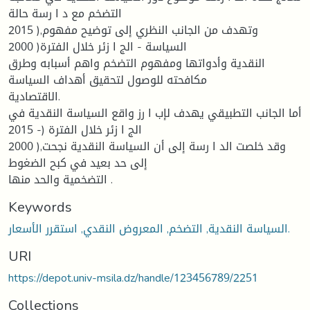
التضخم مع د ا رسة حالة
2015 ),وتهدف من الجانب النظري إلى توضیح مفهوم
السیاسة - الج ا زئر خلال الفترة( 2000
النقدیة وأدواتها ومفهوم التضخم واهم أسبابه وطرق
مكافحته للوصول لتحقیق أهداف السیاسة
الاقتصادیة.
أما الجانب التطبیقي یهدف لإب ا رز واقع السیاسة النقدیة في
الج ا زئر خلال الفترة (- 2015
2000 ),وقد خلصت الد ا رسة إلى أن السیاسة النقدیة نجحت
إلى حد بعید في كبح الضغوط
التضخمیة والحد منها .
Keywords
السیاسة النقدیة, التضخم, المعروض النقدي, استقرر الأسعار.
URI
https://depot.univ-msila.dz/handle/123456789/2251
Collections