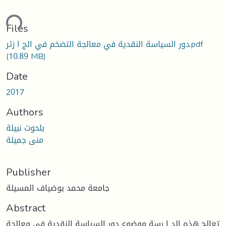
ding...
Files
دور السیاسة النقدیة في معالجة التضخم في الج ا زئر.pdf
(10.89 MB)
Date
2017
Authors
بلحوت نبيلة
منى جميلة
Publisher
جامعة محمد بوضياف المسيلة
Abstract
تعالج هذه الد ا رسة موضوع دور السیاسة النقدیة في معالجة