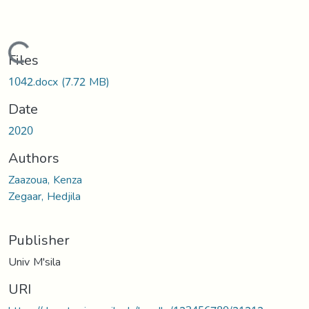
Loading...
Files
1042.docx
(7.72 MB)
Date
2020
Authors
Zaazoua, Kenza
Zegaar, Hedjila
Publisher
Univ M'sila
URI