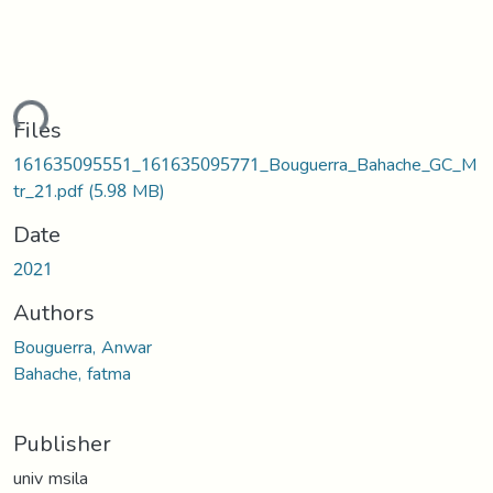
ding...
Files
161635095551_161635095771_Bouguerra_Bahache_GC_M
tr_21.pdf
(5.98 MB)
Date
2021
Authors
Bouguerra, Anwar
Bahache, fatma
Publisher
univ msila