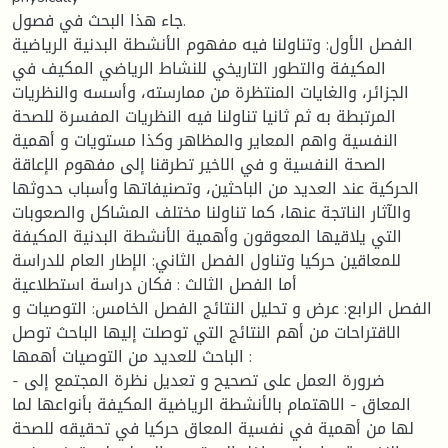
جاء هذا البحث في فصول.
الفصل الأول: وتناولنا فيه مفهوم الأنشطة البدنية الرياضية
المكيفة والتطور التاريخي للنشاط الرياضي المكيف في
الجزائر، والغايات المنتظرة من ممارسته، وأسسه والنظريات
المرتبطة به ثم ثانيا تناولنا فيه النظريات المفسرة للصحة
النفسية واهم المعاير والمظاهر وكذا مستويات و أهمية
الصحة النفسية و في الاخير تطرقنا إلى مفهوم الإعاقة
الحركية عند العديد من الباحثين، وتصنيفاتها وأسباب حدوثها
والآثار الناتجة عنها، كما تناولنا مختلف المشاكل والصعوبات
التي يلاقيها المعوقون وأهمية الأنشطة البدنية المكيفة
للمعاقين حركيا وتناول الفصل الثاني: الإطار العام للدراسة
أما الفصل الثالث : فكان دراسة استطلاعية
الفصل الرابع: عرض و تحليل النتائج الفصل الخامس: التوصيات و
الاقتراحات من أهم النتائج التي توصلت إليها الباحث توصل
الباحث للعديد من التوصيات أهمها :
- ضرورة العمل على تصحیح و تعديل نظرة المجتمع إلى
المعاق - الاهتمام بالأنشطة الرياضية المكيفة بأنواعها لما
لها من أهمية في نفسية المعاق حركيا في تحقيقه للصحة