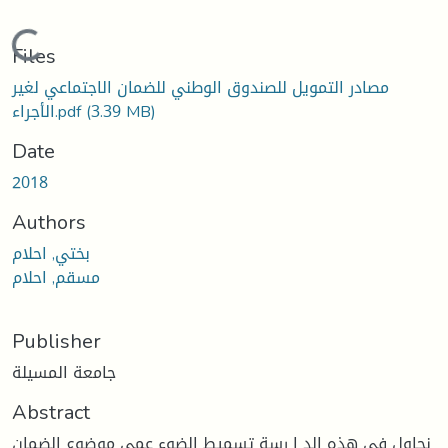
Loading...
Files
مصادر التمويل للصندوق الوطني للضمان الاجتماعي لغير
(3.39 MB)
الأجراء.pdf
Date
2018
Authors
بختي, احلام
مسقم, احلام
Publisher
جامعة المسيلة
Abstract
نحاول في هذه الد ا رسة تسميط الضوء عمى موضوع الضمان