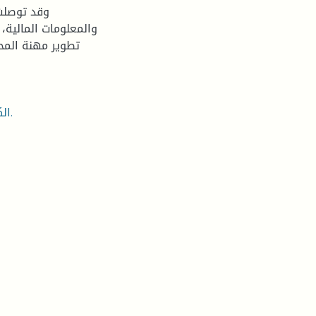
وقد توصلت
والمعلومات المالية،
تطوير مهنة المح
الكلمات المفتاحية : حوكمة الشركات، جودة المعلومات المالية.