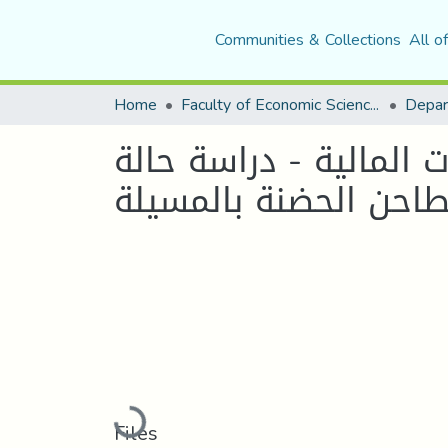
Communities & Collections
All o
Home
Faculty of Economic Sciences, Commerce and Management Sciences
المالية - دراسة حالة
Loading...
Files