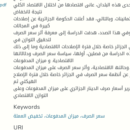
أثر تقلبات أسعار الصرف على التوازن الخارجي
 إحدى ھذه البلدان، عانى اقتصادھا من اختلال الاقتصاد الكلي
نتیجة لانخفاض
انینات. وبالتالي، فقد أعلنت الحكومة الجزائریة عن إصلاحات
كبیرة في المجالات
. وفي ھذا الصدد، ھدفت الدراسة إلى معرفة أثر سعر الصرف
لتحقیق التوازن في
لجزائر خاصة خلال فترة الإصلاحات الاقتصادیة وما إلى ذلك.
 الدراسة من فصلین، أولھا، سیاسة سعر الصرف ودلالاتھا
الاقتصادیة. و میزان المدفوعات
وحالتھ الاقتصادیة، وأثر سعر الصرف على میزان المدفوعات.
 عن أنظمة سعر الصرف في الجزائر خاصة خلال فترة الإصلاح
الھیكلي ثم
حریر أسعار صرف الدینار الجزائري على میزان المدفوعات وعلى
التوازن الاقتصادي
Keywords
سعر الصرف، میزان المدفوعات، تخفیض العملة
URI