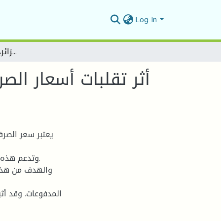
Log In
أثر تقلبات أسعار الصرف على التوازن الخارجي في الجزائرخلال الفترة 2000-2016
یعتبر سعر الصرف
وتدعم ھذه ا
والھدف من ھذه 
المدفوعات. وقد أثب