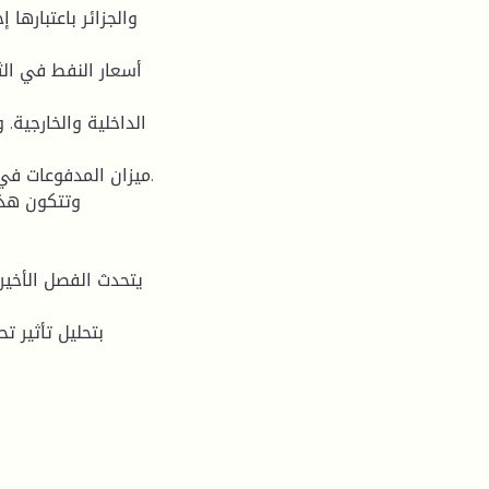
والجزائر باعتبارھا
أسعار النفط في الثم
الداخلیة والخارجیة
میزان المدفوعات في ا
وتتكون ھذه
یتحدث الفصل الأخیر
بتحلیل تأثیر ت