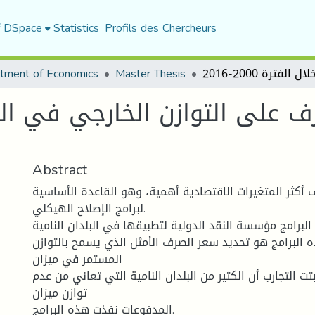
f DSpace
Statistics
Profils des Chercheurs
tment of Economics
Master Thesis
Abstract
 أكثر المتغیرات الاقتصادیة أھمیة، وھو القاعدة الأساسیة
لبرامج الإصلاح الھیكلي.
لبرامج مؤسسة النقد الدولیة لتطبیقھا في البلدان النامیة.
البرامج ھو تحدید سعر الصرف الأمثل الذي یسمح بالتوازن
المستمر في میزان
تت التجارب أن الكثیر من البلدان النامیة التي تعاني من عدم
توازن میزان
المدفوعات نفذت ھذه البرامج.