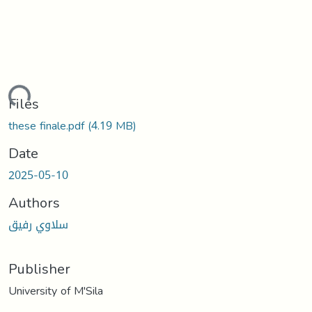
ding...
Files
these finale.pdf
(4.19 MB)
Date
2025-05-10
Authors
سلاوي رفيق
Publisher
University of M'Sila