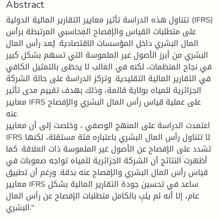
Abstract
تتناول هذه الدراسة تأثير معايير التقارير المالية الدولية (IFRS)
على متطلبات القياس والإفصاح المحاسبي المرتبطة برأس
المال البشري داخل المؤسسات الاقتصادية. يُعد رأس المال
البشري من أبرز الأصول غير الملموسة التي تسهم بشكل كبير
في نجاح المنظمات، لكنه في الغالب لا يحظى بالتمثيل الكافي
في التقارير المالية التقليدية. وتركز الدراسة على حالة الشركة
الجزائرية للمياه بولاية قالمة، وذلك بهدف تقييم مدى تأثير
معايير IFRS على عملية قياس رأس المال البشري والإفصاح
عنه.
اعتمدت الدراسة على المنهج الوصفي ، وخلصت إلى أن معايير
IFRS لا تتناول رأس المال البشري باعتباره فئة مستقلة، لكنها
تشدد على الإفصاح عن الأصول غير الملموسة ذات العلاقة. كما
أظهرت النتائج أن الشركة الجزائرية للمياه تواجه صعوبات في
قياس رأس المال البشري والإفصاح عنه بدقة. ورغم أن تطبيق
معايير IFRS ساعد في تحسين جودة التقارير المالية بشكل
عام، إلا أنه لم يلبِ بالكامل متطلبات الإفصاح عن رأس المال
البشري."