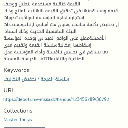
القیمة كتقنیة مستخدمة لتحلیل ووصف
قیمة ومساهمتها في تحقیق القیمة النهائیة للمنتج وذلك
استجابة لحاجة المؤسسة لمواكبة تطورات
ل تخفیض تكلفة مناسب وسوي مث أسلوب لإتباعومستجدات
البیئة التنافسیة الحدیثة وذلك استنادا
الأقمشةعملیا على الواقع المیداني بوحدة المؤسسة
إسقاطها إمكانیةسلسلة القیمة وتقییم مدى
.بما یساهم في تحسین تنافسیة وأداء المؤسسة محل
الدراسة-المسیلة– ATITIالصناعیة والتقنیة
Keywords
سلسلة القيمة / تخفيض التكاليف
URI
https://depot.univ-msila.dz/handle/123456789/36792
Collections
Master Thesis