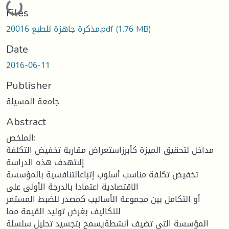
Loading...
Files
(1.76 MB)
مذكرة جاهزة للطبع 20016.pdf
Date
2016-06-11
Publisher
جامعة المسيلة
Abstract
الملخص:
مداخل لتحقیق المیزة كأبرزاستعراض مقاربة تخفیض التكلفة
إلىتهدف هذه الدراسة
تخفیض تكلفة مناسب أسلوب إتباعالتنافسیة بالمؤسسة
الاقتصادیة اعتمادا بالدرجة الأولى على
أو التكامل بین مجموعة الأسالیب كمصدر للضبط المستمر
للتكالیف بغرض تولید القیمة مما
المؤسسة التي تضیف أنشطةیسمح بتجسید تحلیل سلسلة