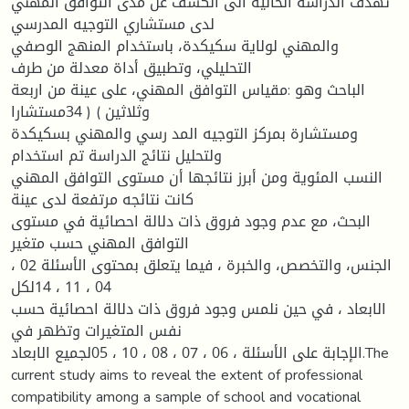
تهدف الدراسة الحالیة الى الكشف عن مدى التوافق المهني
لدى مستشاري التوجیه المدرسي
والمهني لولایة سكیكدة، باستخدام المنهج الوصفي
التحلیلي، وتطبیق أداة معدلة من طرف
الباحث وهو :مقیاس التوافق المهني، على عینة من اربعة
وثلاثین ) ( 34مستشارا
ومستشارة بمركز التوجیه المد رسي والمهني بسكیكدة
ولتحلیل نتائج الدراسة تم استخدام
النسب المئویة ومن أبرز نتائجها أن مستوى التوافق المهني
كانت نتائجه مرتفعة لدى عینة
البحث، مع عدم وجود فروق ذات دلالة احصائیة في مستوى
التوافق المهني حسب متغیر
الجنس، والتخصص، والخبرة ، فیما یتعلق بمحتوى الأسئلة 02 ،
04 ، 11 ، 14لكل
الابعاد ، في حین نلمس وجود فروق ذات دلالة احصائیة حسب
نفس المتغیرات وتظهر في
الإجابة على الأسئلة ، 06 ، 07 ، 08 ، 10 ، 05لجمیع الابعاد.The
current study aims to reveal the extent of professional
compatibility among a sample of school and vocational