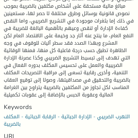
مبالغ مالية مستحقة على أشخاص مكلفين بالضريبة بموجب
نصوص قانونية بوسائل وطرق مختلفة لا حصر لها، مستعينين
في ذلك إما بثغرات موجودة في التشريع الضريبي، واما النقص
كفاءة الإدارة أو لنقص وعيهم بالأهمية البالغة للضريبة في
النفع العام، ما ينتج عنه أثار جد وخيمة على الاقتصاد العام لكن
المشرع وبهذا الصدد فقد سطر آليات للوقوف في وجه
الظاهرة تطبق حسب درجة فاعلية كل منها، فمنها الوقائية
التي تهدف إلى تبسيط التشريع الضريبي وكذا عصرنة الإدارة
الضريبية والعمل على تحسيس المكلف بدوره الفعال في
التنمية، وأخرى رقابية تسعى إلى مراقبة التصريحات المكلف
بالضريبة والتحقيق في مصداقيتها، وصولا إلى توقيع العقاب
المناسب لكل تجاوز من المكلفين بالضريبة يتراوح بين الغرامة
المالية وعقوبة الحبس بالإضافة إلى عقوبات تكميلية
Keywords
التهرب الضريبي - الإدارة الجبائية - الرقابة الجبائية - المكلف
بالضريبة
URI