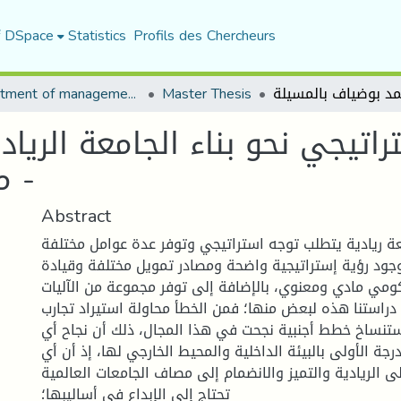
f DSpace
Statistics
Profils des Chercheurs
Department of management sciences
Master Thesis
راتیجي نحو بناء الجامعة الریا
محمد بوضیاف بالمسیلة -
Abstract
ة ريادية يتطلب توجه استراتيجي وتوفر عدة عوامل مختلفة
ود رؤية إستراتيجية واضحة ومصادر تمويل مختلفة وقيادة
مي مادي ومعنوي، بالإضافة إلى توفر مجموعة من الآليات
دراستنا هذه لبعض منها؛ فمن الخطأ محاولة استيراد تجارب
ستنساخ خطط أجنبية نجحت في هذا المجال، ذلك أن نجاح أي
ة الأولى بالبيئة الداخلية والمحيط الخارجي لها، إذ أن أي
لريادية والتميز والانضمام إلى مصاف الجامعات العالمية
تحتاج إلى الإبداع في أساليبها؛