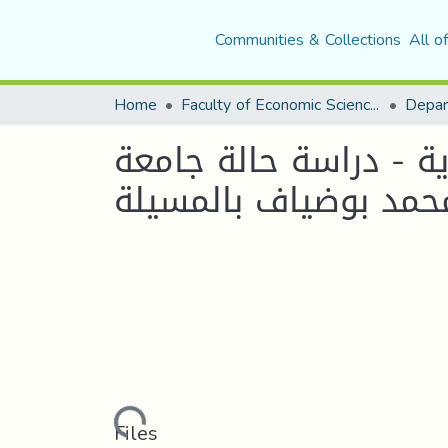
Communities & Collections
All o
Home
Faculty of Economic Sciences, Commerce and Management Sciences
دیة - دراسة حالة جامعة
Loading...
Files