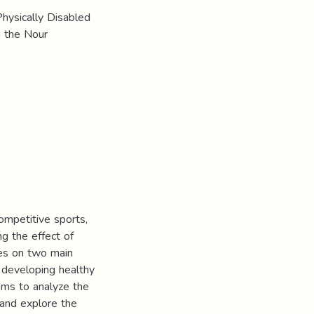
Physically Disabled
n the Nour
ompetitive sports,
ng the effect of
ses on two main
d developing healthy
aims to analyze the
 and explore the