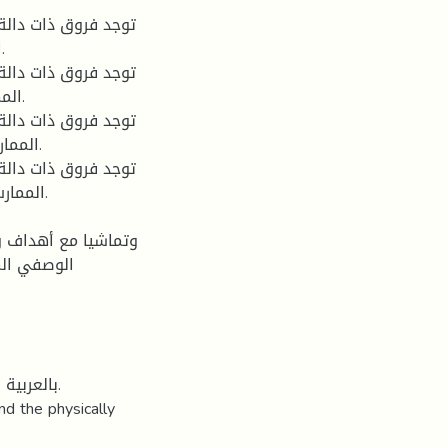
ا
الم
الممار
الممارس
الوصفي ال
بالعربية