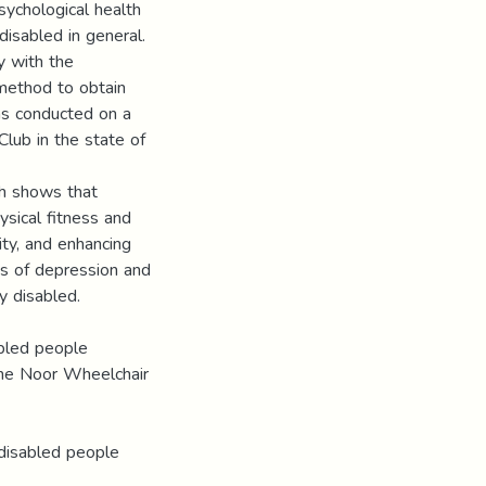
sychological health
isabled in general.
y with the
 method to obtain
was conducted on a
lub in the state of
ch shows that
ysical fitness and
ity, and enhancing
gs of depression and
y disabled.
abled people
 the Noor Wheelchair
 disabled people