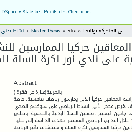
f DSpace
Statistics
Profils des Chercheurs
السلوك الصحي لدى المعاقين حركيا الممارسين للنشاط الرياضي التنافسي - دراسة ميدانية على نادي نور لكرة السلة للكراسي المتحركة بولاية المسيلة
Master Thesis
نشاط بدني 
معاقين حركيا الممارسين للنش
ية على نادي نور لكرة السلة لل
Abstract
بالعربية(عبارة عن فقرة ):
ة المعاقين حركياً الذين يمارسون رياضات تنافسية، خاصة
ة، بغرض فحص تأثير النشاط الرياضي على سلوكهم الصحي.
ى جانبين رئيسيين: تحسين الصحة البدنية والنفسية، وتطوير
 خلال التدريب الرياضي المستمر، تهدف الدراسة إلى تحليل
ين حركيا الممارسين لكرة السلة واستكشاف تأثير الرياضة