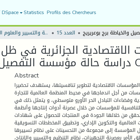
f DSpace
Statistics
Profils des Chercheurs
العدد 15
مجلة العلوم الاقتصادية والتسيير والعلوم التجارية
الاقتصادية الجزائرية في ظل ا
وعريريج Cobba
Abstract
 المؤسسات الاقتصادية لتطوير تنافسيتها، يستهدف تحضيرا
سات من أجل اندماجها في محيط المنظمة العالمية للتجارة
دية وفضاءات التبادل الحر الأورو متوسطي، و يتمثل ذلك في
لتنافسية للمؤسسات من خلال عصرنة أدوات إنتاجها وأنظمة
تحقق من خلالها الجودة في المنتجات للحصول على شهادات
 العالمية والتكوين الإداري، وتطبيق المخططات التسويقية
صل المؤسسة إلى مجموعة من التحسينات على نظام تسييرها
ق الأمر بعصرنة التجهيزات، نظام التنظيم والتسيير والإنتاج،