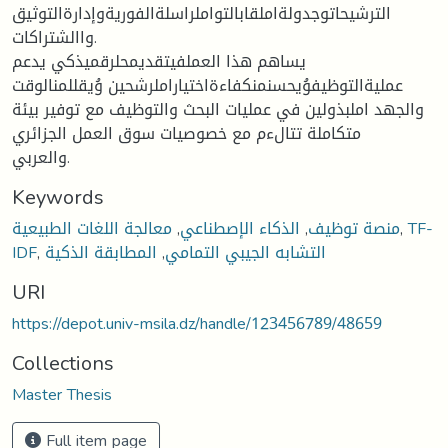
الترشيحاتوجدولةاملقابالتواملراسلةالفوريةوإدارةالتوثيق
واالشتراكات.
يساهم هذا العملفيتقديمحلرقميذكي يدعم
عمليةالتوظيفوُيحسنمنكفاءةاختياراملرشحين وُيقللمنالوقت
والجهد املبذولين في عمليات البحث والتوظيف مع توفير بيئة
متكاملة تتالءم مع خصوصيات سوق العمل الجزائري
والعربي.
Keywords
TF-
,
منصة توظيف
,
الذكاء الإصطناعي
,
معالجة اللغات الطبيعية
التشابه الجيبي التمامي
,
المطابقة الذكية
,
IDF
URI
https://depot.univ-msila.dz/handle/123456789/48659
Collections
Master Thesis
Full item page