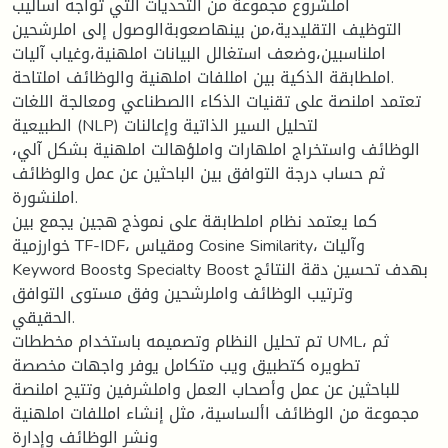
املشروع مجموعة من التحديات التي تواجه أساليب
التوظيف التقليدية،من بينهاصعوبةالوصول إلى املرشحين
املناسبين،وضعف استغالل البيانات املهنية،وغياب آليات
املطابقة الذكية بين امللفات املهنية والوظائف املتاحة.
تعتمد املنصة على تقنيات الذكاء االصطناعي ومعالجة اللغات
الطبيعية (NLP) لتحليل السير الذاتية وإعالنات
الوظائف واستخراج املهارات واملؤهالت املهنية بشكل آلي،
ثم حساب درجة التوافق بين الباحثين عن عمل والوظائف
املنشورة.
كما يعتمد نظام املطابقة على نموذج هجين يجمع بين
خوارزمية TF-IDF، ومقياس Cosine Similarity، وآليات
Keyword Boostو Specialty Boost بهدف تحسين دقة النتائج
وترتيب الوظائف واملرشحين وفق مستوى التوافق
الحقيقي.
تم تحليل النظام وتصميمه باستخدام مخططات UML، ثم
تطويره كتطبيق ويب متكامل يوفر واجهات مخصصة
للباحثين عن عمل وأصحاب العمل واملشرفين وتتيح املنصة
مجموعة من الوظائف األساسية، مثل إنشاء امللفات املهنية
ونشر الوظائف وإدارة