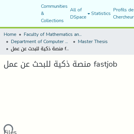
Communities
All of
Profils de
&
Statistics
DSpace
Chercheur
Collections
Home
Faculty of Mathematics and Computer Science
Department of Computer Science
Master Thesis
منصة ذكية للبحث عن عمل fastjob
منصة ذكية للبحث عن عمل fastjob
ading...
Files