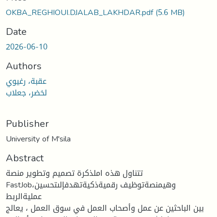
OKBA_REGHIOUI.DJALAB_LAKHDAR.pdf
(5.6 MB)
Date
2026-06-10
Authors
عقبة، رغيوي
لخضر، جعلاب
Publisher
University of M'sila
Abstract
تتناول هذه املذكرة تصميم وتطوير منصة
FastJob،وهيمنصةتوظيف رقميةذكيةتهدفإلىتحسين
عمليةالربط
بين الباحثين عن عمل وأصحاب العمل في سوق العمل ، يعالج