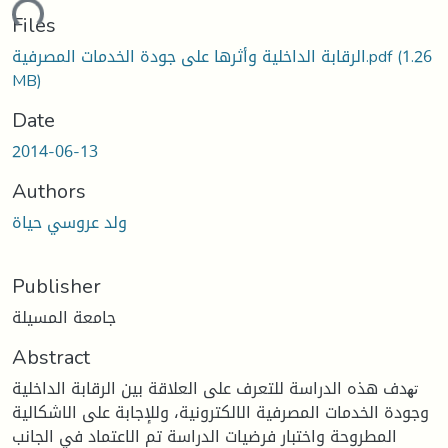
ding...
Files
(1.26
الرقابة الداخلیة وأثرھا على جودة الخدمات المصرفیة.pdf
MB)
Date
2014-06-13
Authors
ولد عروسي حیاة
Publisher
جامعة المسيلة
Abstract
ﺗﻬدف هذه الدراسة للتعرف على العلاقة بين الرقابة الداخلية
وجودة الخدمات المصرفية الالكترونية، وللإجابة على الاشكالية
المطروحة واختبار فرضيات الدراسة تم الاعتماد في الجانب