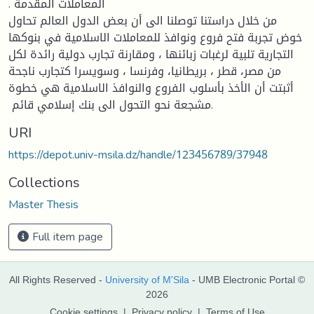
‏المعاملات المقدمة .‏
من خلال دراستنا توصلنا الى أن بعض الدول العالم تحاول
خوض تجربة فتح فروع ونوافذ ‏للمعاملات ‏الاسلامية في بنوكها
التجارية تلبية لرغبات زبائنها ، ومقارنة تجارب دولية رائدة ‏لكل
من مصر، قطر ، ‏بريطانيا، وفرنسا ، وسويسرا كتجارب ناجحة
أثبتت أن الأخذ ‏بأسلوب الفروع والنوافذ الاسلامية هي خطوة
‏مشجعة نحو التحول الى بنك إسلامي قائم ‏‎. ‎
URI
https://depot.univ-msila.dz/handle/123456789/37948
Collections
Master Thesis
Full item page
All Rights Reserved -
University of M'Sila
- UMB Electronic Portal ©
2026
Cookie settings
|
Privacy policy
|
Terms of Use