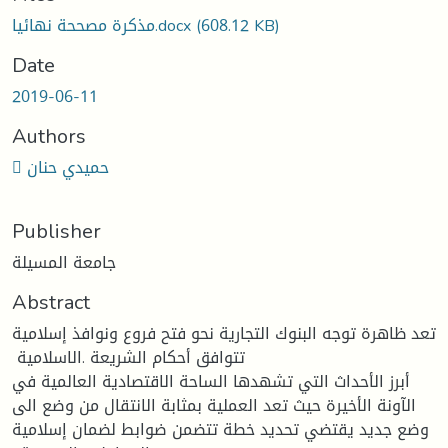
oading...
(608.12 KB)
مذكرة مصححة نهائيا.docx
Date
2019-06-11
Authors
 حميدي حنان
Publisher
جامعة المسيلة
Abstract
تعد ظاهرة توجه البنوك التجارية نحو فتح فروع ونوافذ إسلامية
تتوافق أحكام الشريعة ‏.الاسلامية ‏
أبرز الأحداث التي تشهدها الساحة الاقتصادية العالمية في
الآونة الأخيرة حيث تعد العملية ‏بمثابة الانتقال من ‏وضع الى
وضع جديد يقتضي تحديد خطة تتضمن ضوابط لضمان إسلامية