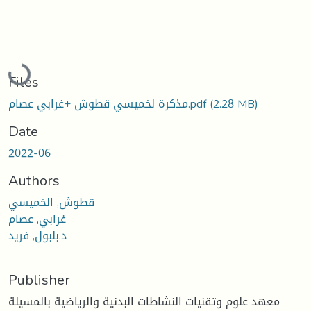
Loading...
Files
(2.28 MB)
مذكرة لخميسي قطوش +غرابي عصام.pdf
Date
2022-06
Authors
قطوش, الخميسي
غرابي, عصام
د.بلبول, فريد
Publisher
معهد علوم وتقنيات النشاطات البدنية والرياضية بالمسيلة