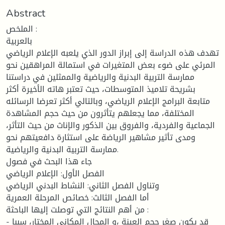
Abstract
الملخص :
بالعربية
تهدف هذه الدراسة إلى إبراز الدور الذي يلعبه الإعلام الرياضي
المرئي على ضوء بعض المتغيرات في استمالة المراهقين نحو
ممارسة التربية البدنية والرياضية والممثلين في دراستنا
بشريحة تلاميذ المتوسطات، حيث تعتبر هاته الأخيرة أكثر
متابعة البرامج الإعلام الرياضي، وبالتالي أكثر تعرضا الرسائله
المختلفة، مما يجعلهم يتأثرون من حيث حجم المشاهدة
الجماعية والفردية، والفروق بين الذكور والإناث من حيث التأثر،
ومدى تأثير مشاهير الرياضة على استثارة دافعيتهم نحو
ممارسة التربية البدنية والرياضية.
جاء هذا البحث في فصول
الفصل الأول: الإعلام الرياضي
وتناول الفصل الثاني: النشاط البدني الرياضي
أما الفصل الثالث: خصائص المرحلة العمرية
من أهم النتائج التي توصلت إليها الباحثة :
- قد يكون صغر حجم العينة ،و المجال المكاني المختار، سببا