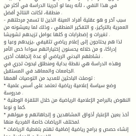
في هذا النفي ، لأنه ربما لو أجرينا الدراسة في أكثر من
منطقة، لكانت النتائج أفضل .
- سبب آخر و هو عقلية أفراد العينة الذين لا تسمح مرحلتهم
العمرية بالتركيز، و التفكير المنطقي ، وذلك لما يعيشونه من
تغيرات و إضطرابات و كلها عوامل تزيدهم تشويشا .
لذا هم يحتاجون إلى إعلام رياضي تثقيفي ،يزيدهم وعيا و
إدراكا، و من خلاله يحسنون إختياراتهم سواءا خص الأمر
نشاطهم البدني الرياضي أو عدة إتجاهات أخرى .
وهذه الدراسة هي نقطة بداية ومنطلق لبحوث تجري في
الجامعات والمعاهد في المستقبل.
توصلت الباحثين للعديد من التوصيات أهمها :
* وضع سياسة إعلامية رياضية تعتمد على أسس علمية
مدروسة .
* النهوض بالبرامج الإعلامية الرياضية من خلال التلفزة الوطنية
كما و نوعا.
* أخذ بعين الإعتبار أذواق المشاهدين و إتجاهاتهم و ميولهم
لمختلف الرياضات خاصة الفردية منها.
* إنشاء حصص و برامج رياضية إضافية تهتم بتغطية الرياضات