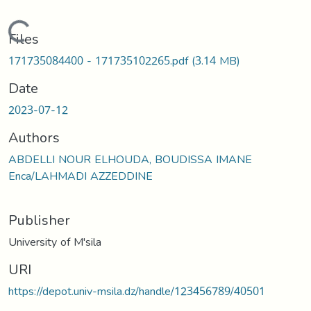
Loading...
Files
171735084400 - 171735102265.pdf
(3.14 MB)
Date
2023-07-12
Authors
ABDELLI NOUR ELHOUDA, BOUDISSA IMANE
Enca/LAHMADI AZZEDDINE
Publisher
University of M'sila
URI
https://depot.univ-msila.dz/handle/123456789/40501