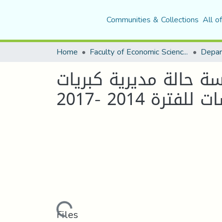
Communities & Collections
All o
Home
Faculty of Economic Sciences, Commerce and Management Sciences
اسة حالة مديرية كبريات
ترة 2014 -2017
Loading...
Files