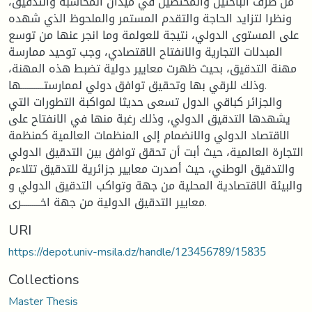
من طرف الباحثين والمختصين في ميدان المحاسبة والتدقيق،
ونظرا لتزايد الحاجة والتقدم المستمر والملحوظ الذي شهده
على المستوى الدولي، نتيجة للعولمة وما انجر عنها من توسع
المبدلات التجارية والانفتاح الاقتصادي، وجب توحيد ممارسة
مهنة التدقيق، بحيث ظهرت معايير دولية تضبط هذه المهنة،
وذلك للرقي بها وتحقيق توافق دولي لممارستـــــــــــها.
والجزائر كباقي الدول تسعى حديثا لمواكبة التطورات التي
يشهدها التدقيق الدولي، وذلك رغبة منها في الانفتاح على
الاقتصاد الدولي والانضمام إلى المنظمات العالمية كمنظمة
التجارة العالمية، حيث أبت أن تحقق توافق بين التدقيق الدولي
والتدقيق الوطني، حيث أصدرت معايير جزائرية للتدقيق تتلاءم
والبيئة الاقتصادية المحلية من جهة وتواكب التدقيق الدولي و
معايير التدقيق الدولية من جهة اخـــــــــرى.
URI
https://depot.univ-msila.dz/handle/123456789/15835
Collections
Master Thesis