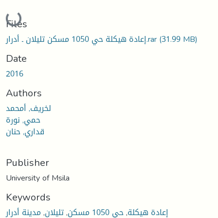
Loading...
Files
إعادة هيكلة حي 1050 مسكن تليلان ـ أدرار.rar
(31.99 MB)
Date
2016
Authors
لخريف, أمحمد
حمي, نورة
قداري, حنان
Publisher
University of Msila
Keywords
مدينة أدرار
,
تليلان
,
حي 1050 مسكن
,
إعادة هيكلة