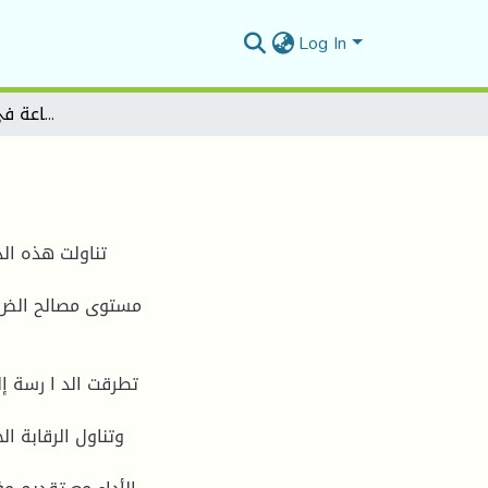
Log In
دور مؤشرات النجاعة في اداء العمل الجبائي
تناولت هذه الد
مستوى مصالح الض ا 
تطرقت الد ا رسة إل
وتناول الرقابة ال