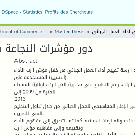
f DSpace
Statistics
Profils des Chercheurs
Department of Commerce Science
Master Thesis
دور مؤشرات النجاعة ف
Abstract
 ا رسة تقییم أداء العمل الجبائي من خلال مؤش ا رت الأداء
(التسییر) المستخدمة على
رئب، وتم التطبیق على مدیریة الض ا رئب لولایة المسیلة
للفترة من 2009 إلى
.2013
ى الإطار المفاهیمي للعمل الجبائي من خلال تناول التنظیم
الفني للضریبة،
جبائیة والمنازعات الجبائیة. كما تم التطرق إلى مفهوم الأداء
وتقییمه وإلى مفاهیم مؤش ا رت