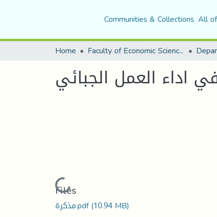
Communities & Collections
All o
Home
Faculty of Economic Sciences, Commerce and Management Sciences
ي اداء العمل الجبائي
Loading...
Files
(10.94 MB)
مذكرة.pdf