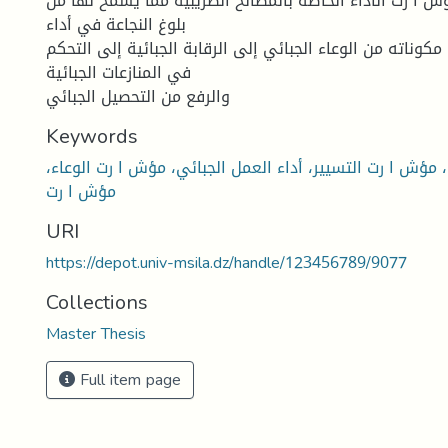
ش ا رت الأداء الخاصة بالمصالح الضریبیة مما یسمح لها من
بلوغ النجاعة في أداء
مكوناته من الوعاء الجبائي إلى الرقابة الجبائیة إلى التحكم
في المنازعات الجبائیة
والرفع من التحصیل الجبائي
Keywords
 مؤش ا رت التسییر، أداء العمل الجبائي، مؤش ا رت الوعاء،
مؤش ا رت
URI
https://depot.univ-msila.dz/handle/123456789/9077
Collections
Master Thesis
Full item page