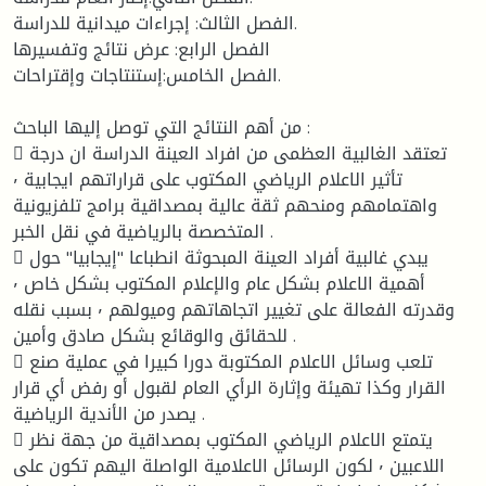
الفصل الثالث: إجراءات ميدانية للدراسة.
الفصل الرابع: عرض نتائج وتفسيرها
الفصل الخامس:إستنتاجات وإقتراحات.
من أهم النتائج التي توصل إليها الباحث :
 تعتقد الغالبية العظمى من افراد العينة الدراسة ان درجة
تأثير الاعلام الرياضي المكتوب على قراراتهم ايجابية ٬
واهتمامهم ومنحهم ثقة عالية بمصداقية برامج تلفزيونية
المتخصصة بالرياضية في نقل الخبر .
 يبدي غالبية أفراد العينة المبحوثة انطباعا "إيجابيا" حول
أهمية الاعلام بشكل عام والإعلام المكتوب بشكل خاص ٬
وقدرته الفعالة على تغيير اتجاهاتهم وميولهم ٬ بسبب نقله
للحقائق والوقائع بشكل صادق وأمين .
 تلعب وسائل الاعلام المكتوبة دورا كبيرا في عملية صنع
القرار وكذا تهيئة وإثارة الرأي العام لقبول أو رفض أي قرار
يصدر من الأندية الرياضية .
 يتمتع الاعلام الرياضي المكتوب بمصداقية من جهة نظر
اللاعبين ٬ لكون الرسائل الاعلامية الواصلة اليهم تكون على