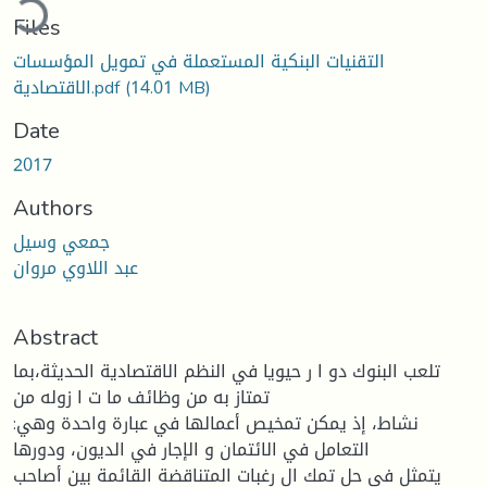
ding...
Files
التقنيات البنكية المستعملة في تمويل المؤسسات
(14.01 MB)
الاقتصادية.pdf
Date
2017
Authors
جمعي وسيل
عبد اللاوي مروان
Abstract
تلعب البنوك دو ا ر حيويا في النظم الاقتصادية الحديثة،بما
تمتاز به من وظائف ما ت ا زوله من
نشاط، إذ يمكن تمخيص أعمالها في عبارة واحدة وهي:
التعامل في الائتمان و الإجار في الديون، ودورها
يتمثل في حل تمك ال رغبات المتناقضة القائمة بين أصاحب