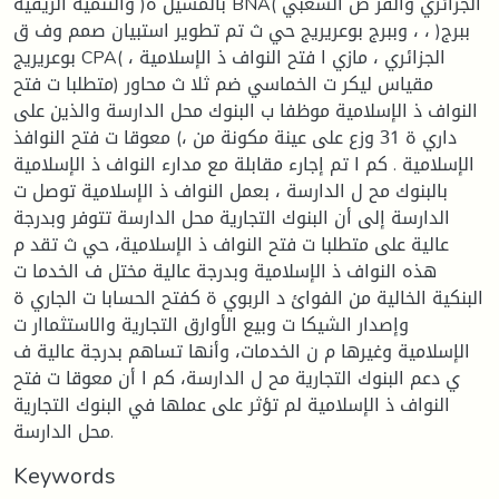
والتنمية الريفية )بالمسيل ة BNA( الجزائري والقر ض الشعبي
، وببرج بوعريريج حي ث تم تطوير استبيان صمم وف ق ، )ببرج
بوعريريج CPA( الجزائري ، مازي ا فتح النواف ذ الإسلامية ،
مقياس ليكر ت الخماسي ضم ثلا ث محاور (متطلبا ت فتح
النواف ذ الإسلامية موظفا ب البنوك محل الدارسة والذين على
داري ة 31 وزع على عينة مكونة من ،) معوقا ت فتح النوافذ
الإسلامية . كم ا تم إجارء مقابلة مع مدارء النواف ذ الإسلامية
بالبنوك مح ل الدارسة ، بعمل النواف ذ الإسلامية توصل ت
الدارسة إلى أن البنوك التجارية محل الدارسة تتوفر وبدرجة
عالية على متطلبا ت فتح النواف ذ الإسلامية، حي ث تقد م
هذه النواف ذ الإسلامية وبدرجة عالية مختل ف الخدما ت
البنكية الخالية من الفوائ د الربوي ة كفتح الحسابا ت الجاري ة
وإصدار الشيكا ت وبيع الأوارق التجارية والاستثماار ت
الإسلامية وغيرها م ن الخدمات، وأنها تساهم بدرجة عالية ف
ي دعم البنوك التجارية مح ل الدارسة، كم ا أن معوقا ت فتح
النواف ذ الإسلامية لم تؤثر على عملها في البنوك التجارية
محل الدارسة.
Keywords