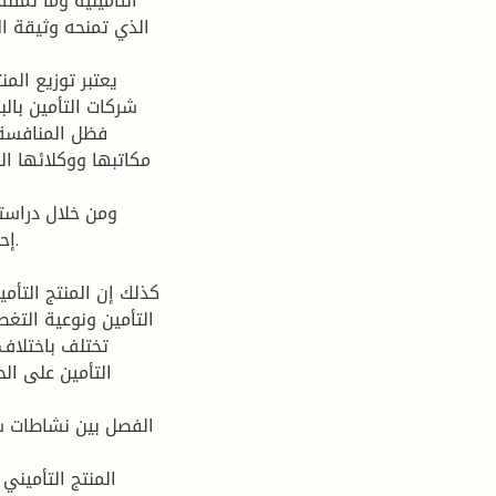
التأمينية وما تمثل
الذي تمنحه وثيقة ا
يعتبر توزيع الم
شركات التأمين بال
فظل المنافسة 
مكاتبها ووكلائها ا
ومن خلال دراستن
إح
التأمين ونوعية التغط
تختلف باختلاف
التأمين على الح