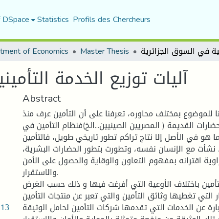
f DSpace
Statistics
Profils des Chercheurs
tment of Economics
Master Thesis
آليات توزيع الخدمة التأمين
Abstract
ا للموضوع بمختلف محاوره، تعرفنا على أن التأمين عرف منذ
ارات القديمة ( المصريين الصينيين...الخ)فنظام التأمين في
ا هو في الأصل إلا نتاج تراكم تطور تاريخي طويل، فالتأمين
 نشأت مع الإنسان نفسه، وتطورت بتطور الحضارات البشرية،
وية اقترانه بمفهوم التعاون والوقاية والحصول على الأمن
والاستقرار.
تأمين باختلاف الأوعية التي أفرغت فيها و ذلك حسب الغرض
ر التي تغطيها وثائق التأمين والتي تعبر عن منتجات التأمين
.13
ارة عن الخدمات التي تقدمها شركات التأمين لحامل الوثيقة