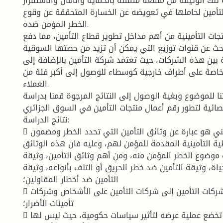
ه تلك الوثيقة من منفعة متمثلة بالحماية والأمان والاستقرار
لتأمين لحاملها في تعويضه عن الخسارة المتحققة عن وقوع
الخطر المؤمن ضده.
نتجات التأمينية من أهم مداخل تطوير قطاع التأمين، مما دفع
بحث عن قنوات توزيع التي يمكن أن تزيد من حصتها السوقية
بين هذه الشركات، حيث تعتمد شركة التأمين بالإضافة إلى
لخاصة على أطراف خارجية كوسطاء للوصول إلى أكبر فئة من
العملاء.
ا للموضوع وبغية الوصول إلى النتائج المرجوة قمنا بدراسة
صائية لتطور رقم أعمال منتجات التأمين في السوق الجزائري.
نتائج الدراسة:
 كذلك إن المنتج التأميني هو عبارة عن وثائق التأمين التي تحدد الخطر ومضمون
ية التأمينية المقدمة للمؤمن لهم، وعليه فان هذه الوثائق
 موضوع الخطر المؤمن منه، ومن أهم وثائق التأمين، وثيقة
ياة، وثيقة التأمين ضد خطر الحريق أو التلف بأنواعه، وثيقة
التأمين ضد أخطار المقاولين؛
 الفصل بين نشاطات شركات التأمين إلى شركات التأمين على الأشخاص وشركات
تأمينات الأضرار؛
 المنتج التأميني تخضع عملية عرضه لتأثير سياسات حكومية، حيث ليس لها