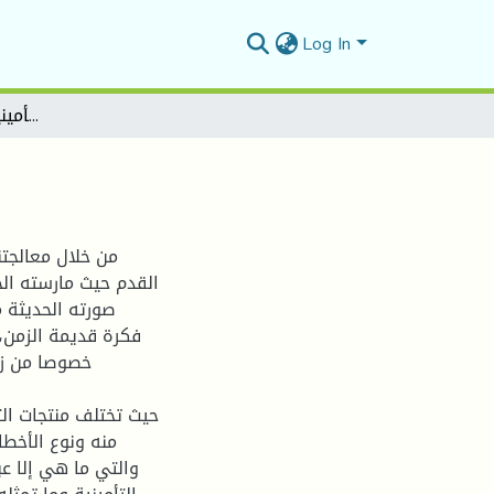
Log In
آليات توزيع الخدمة التأمينية في السوق الجزائرية
من خلال معالجتن
القدم حيث مارسته الحض
صورته الحديثة م
فكرة قديمة الزمن،
خصوصا من زا
حيث تختلف منتجات ال
منه ونوع الأخطا
والتي ما هي إلا عب