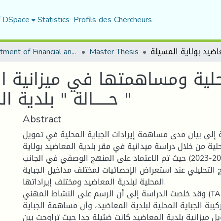
f DSpace
Statistics
Profils des Chercheurs
Department of Financial and Accounting Sciences
Master Thesis
لمحلية ومساهمتها في ميزانية ا
حـــــالة " بلدية المعاضيد بولاية المسيلة "
Abstract
إلى بيان مدى مساهمة إيرادات الجباية المحلية في تمويل
حلية من خلال دراسة ميدانية في مقر بلدية المعاضيد بولاية
المسيلة للفترة (2019-2023) حيث تم الاعتماد على المنهج الوصفي في الجانب
 التحليلي عند استعراض الإحصائيات لمختلف مداخيل الجباية
المحلية لبلدية المعاضيد ومختلف إيراداتها.
وقد خلصت الدراسة إلى أن الرسم على النشاط المهني (TAP) هو العنصر
يبة الجباية المحلية لبلدية المعاضيد، وأن مساهمة الجباية
ل ميزانية بلدية المعاضيد كانت ضئيلة جدا حيث تراوحت بين