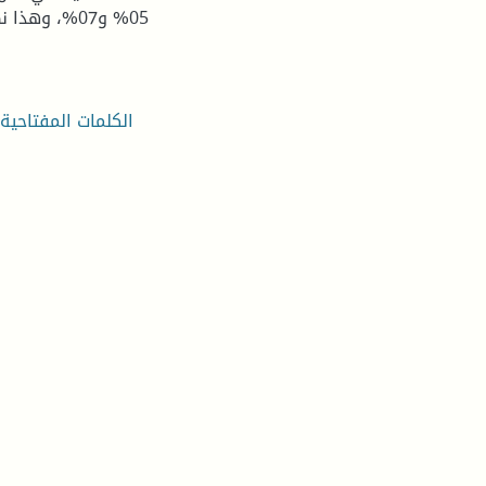
05% و07%، وه
الكلمات المفتاحية: 