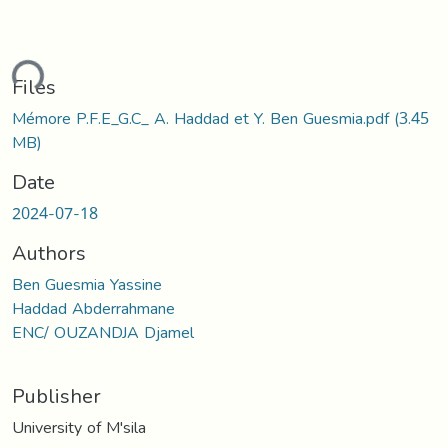
ding...
Files
Mémore P.F.E_G.C_ A. Haddad et Y. Ben Guesmia.pdf
(3.45
MB)
Date
2024-07-18
Authors
Ben Guesmia Yassine
Haddad Abderrahmane
ENC/ OUZANDJA Djamel
Publisher
University of M'sila