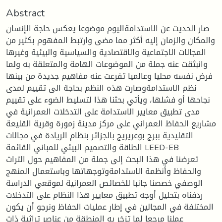
Abstract
صار الحديث عن الاستدامةاليوم موضوعا يعكس حاجة الإنسان
والمكان والزمان إليه أكثر مما مضى وارتبط المفهوم بكثير من
المجالات الاجتماعية والاقتصادية والسياسية والبيئية وغيرها
وانبثقت عنه جملة من الموضوعات الهامة والمتعلقة به ولما
فرض نفسه محليا وعالميا تفرعت عنه مفاهيم جديدة من بينها
نظم الاستدامةوصارت هذه النظم بحاجة الى تقييم لمدى
نجاحها أو فشلها، ويأتي بحثنا هذا لتسليط الضوء على تقييم
مدى تطبيق معايير الاستدامة على التدخلات العمرانية في
مشاريع الحفاظ العمراني على مركز مدينة زمورة وقرية القليعة
التقليدية ببرج بوعريريج بالجزائر بنظام الريادة في مجالات
الطاقة والتصميم البيئي للمباني القائمة LEED-EB
تعرضنا في هذا البحث إلى جملة من المفاهيم حول التراث
والحفاظ وأنظمة الاستدامةوتوجهاتها وباستعمال المنهج
الوصفي خصصنا جانبا للخصائص العمرانية لموقعي الدراسة
ردفناه بتحليل أوجه تطبيق معايير هذا النظام على التدخلات
المختلفة في المجالين في إطار عمليات الحفاظ ونرجو أن يكون
عملنا مرجعا لما تزخر به المنطقة من عناصر تراثية ذات