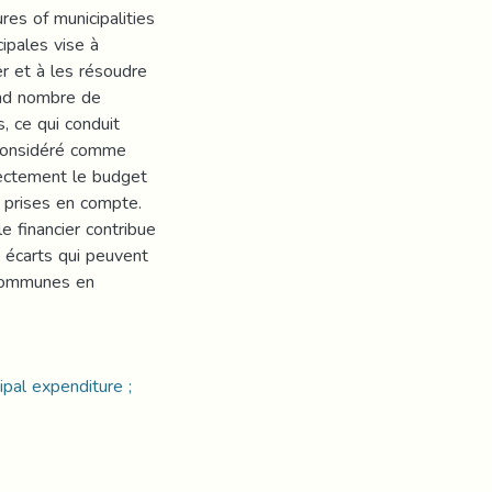
es of municipalities
ipales vise à
r et à les résoudre
rand nombre de
 ce qui conduit
t considéré comme
rectement le budget
 prises en compte.
e financier contribue
s écarts qui peuvent
communes en
cipal expenditure ;