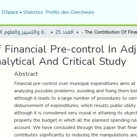
f DSpace
Statistics
Profils des Chercheurs
العدد 25
مجلة العلوم الاقتصادية والتسيير والعلوم التجارية
 Financial Pre-control In Ad
lytical And Critical Study
Abstract
Financial pre-control over municipal expenditures aims at
analyzing possible problems, avoiding and fixing them be
although it leads to a large number of procedures to carr
disbursement of expenditures, which results public utility 
although it is considered very crucial in attaining its objec
properly the budget in which all the planned spending rul
account. We have concluded through this paper that financ
contributes significantly to reducing the manipulations an