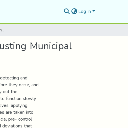
Log In
- The Contribution Of Financial Pre-control In Adjusting Municipal Expenditures - An Analytical And Critical Study
justing Municipal
 detecting and
fore they occur, and
y out the
to function slowly,
tives, applying
es are taken into
ial pre- control
d deviations that