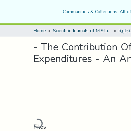
Communities & Collections
All o
Home
Scientific Journals of M'Sila University
- The Contribution Of
Expenditures - An Ana
Loading...
Files