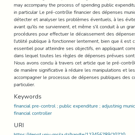
may accompany the process of spending public expenditur
in particular Le pré-contrôle financier des dépenses munic
détecter et analyser les problèmes éventuels, à les évite
avant qu'ils ne surviennent, et même s'il conduit à un g
procédures pour effectuer le décaissement des dépenses,
l'utilité publique à fonctionner lentement, bien que il es
essentiel pour atteindre ses objectifs, en appliquant cor
dans lequel toutes les règles de dépenses prévues sont
Nous avons conclu à travers cet article que le pré-contrôl
de manière significative à réduire les manipulations et le
accompagner le processus de dépenses publiques des 
particulier.
Keywords
financial pre-control ; public expenditure ; adjustinig muni
financial controller
URI
https://depot.univ-msila.dz/handle/123456789/20720