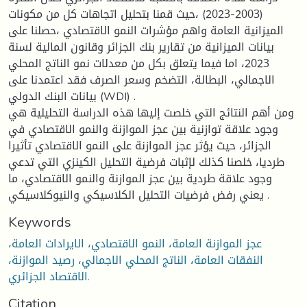
(2003-2023) ،حيث قمنا بتحليل اتجاهات كل من مكونات
الميزانية العامة واهم مؤشرات النمو الاقتصادي ،حصلنا على
بيانات الميزانية من تقارير بنك الجزائر وقانون المالية لسنة
2023، اما فيما يتعلق بكل من معدلات نمو الناتج المحلي
الاجمالي، البطالة، التضخم وسعر الصرف فقد اعتمدنا على
بيانات البنك الدولي (WDI) .
ومن أهم النتائج التي خلصت إليها هذه الدراسة التحليلية هي
وجود علاقة توازنية بين عجز الموازنة والنمو الاقتصادي في
الجزائر، حيث يؤثر عجز الموازنة على النمو الاقتصادي تأثيرا
طرديا، خلصنا كذلك لإثبات فرضية التحليل الكينزي التي تدعي
وجود علاقة طردية بين عجز الموازنة والنمو الاقتصادي، ما
يعني رفض فرضيات التحليل الكلاسيكي والنيوكلاسيكي .
Keywords
عجز الموازنة العامة، النمو الاقتصادي، الايرادات العامة،
النفقات العامة، الناتج المحلي الاجمالي، رصيد الموازنة،
الاقتصاد الجزائري.
Citation