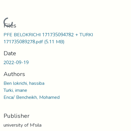
Loading...
Files
PFE BELOKRICHI 171735094782 + TURKI
171735089278.pdf
(5.11 MB)
Date
2022-09-19
Authors
Ben lokrichi, hassiba
Turki, imane
Enca/ Bencheikh, Mohamed
Publisher
university of M'sila