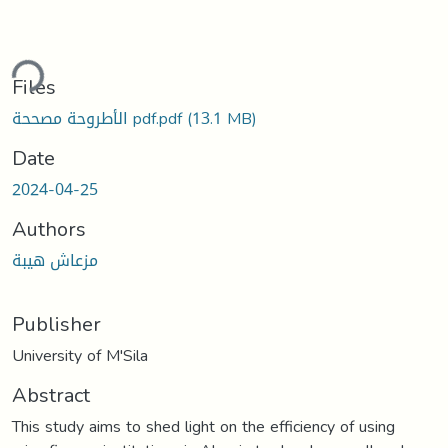
ding...
Files
الأطروحة مصححة pdf.pdf
(13.1 MB)
Date
2024-04-25
Authors
مزعاش هيبة
Publisher
University of M'Sila
Abstract
This study aims to shed light on the efficiency of using