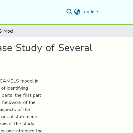
Log In
The Use of CAMELS Model to Evaluate Banks -Case Study of Several Commercial Banks in Algeria-
se Study of Several
he CAMELS model in
of identifying
arts: the first part
e fieldwork of the
 aspects of the
inancial statements
raisal. The study
ber one introduce the