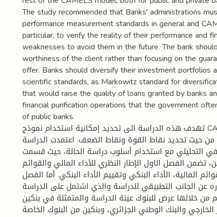
rest of the CAMELS model, both for public and private b
The study recommended that Banks' administrations mus
performance measurement standards in general and CA
particular, to verify the reality of their performance and f
weaknesses to avoid them in the future. The bank should
worthiness of the client rather than focusing on the guara
offer. Banks should diversify their investment portfolios 
scientific standards, as Markowitz standard for diversific
that would raise the quality of loans granted by banks
financial purification operations that the government ofte
of public banks.
تهدف هذه الدراسة الى تحديد إمكانية استخدام نموذج CAMELS في تقييم
ية من حيث تحديد نقاط القوة ونقاط الضعف. اعتمدت الدراسة
ي التحليلي مع استخدام أسلوب دراسة الحالة، حيث قسمت
، تضمن الفصل الاول الإطار النظري للأداء المالي والقوائم
وائم المالية، الأداء البنكي وتقييم الأداء البنكي. أما الفصل
ره عن الجانب التطبيقي للدراسة والذي اشتمل على الدراسة
م من خلالها عرض للبنوك عينة الدراسة والمتمثلة في بنكين
 الخارجي والبنك الوطني الجزائري، وبنكين من البنوك الخاصة