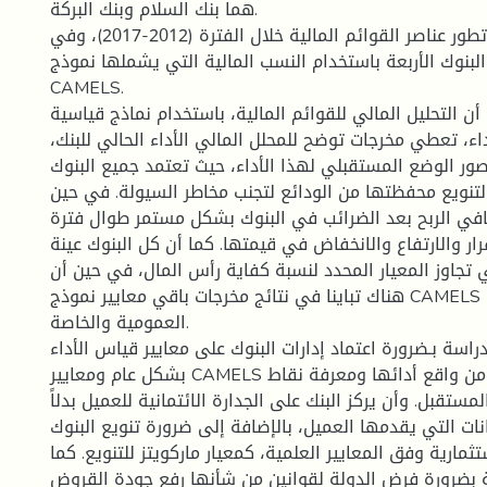
هما بنك السلام وبنك البركة.
تم عرض وتحليل تطور عناصر القوائم المالية خلال الفترة (2012-2017)، وفي
البنوك الأربعة باستخدام النسب المالية التي يشملها نموذج
CAMELS.
ن التحليل المالي للقوائم المالية، باستخدام نماذج قياسية
اء، تعطي مخرجات توضح للمحلل المالي الأداء الحالي للبنك
ور الوضع المستقبلي لهذا الأداء، حيث تعتمد جميع البنوك
لتنويع محفظتها من الودائع لتجنب مخاطر السيولة. في حين
في الربح بعد الضرائب في البنوك بشكل مستمر طوال فترة
رار والارتفاع والانخفاض في قيمتها. كما أن كل البنوك عينة
تجاوز المعيار المحدد لنسبة كفاية رأس المال، في حين أن
هناك تباينا في نتائج مخرجات باقي معايير نموذج CAMELS سواء للبنوك
العمومية والخاصة.
راسة بـضرورة اعتماد إدارات البنوك على معايير قياس الأداء
بشكل عام ومعايير CAMELS بشكل خاص للتحقق من واقع أدائها ومعرفة نقاط
ستقبل. وأن يركز البنك على الجدارة الائتمانية للعميل بدلاً
نات التي يقدمها العميل، بالإضافة إلى ضرورة تنويع البنوك
ثمارية وفق المعايير العلمية، كمعيار ماركويتز للتنويع. كما
بضرورة فرض الدولة لقوانين من شأنها رفع جودة القروض