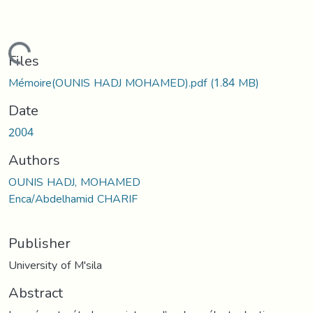
Loading...
Files
Mémoire(OUNIS HADJ MOHAMED).pdf
(1.84 MB)
Date
2004
Authors
OUNIS HADJ, MOHAMED
Enca/Abdelhamid CHARIF
Publisher
University of M'sila
Abstract