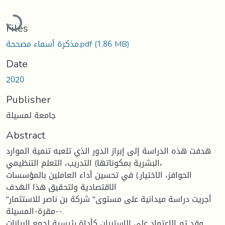
Loading...
Files
(1.86 MB)
مذكرة أسماء مصححة.pdf
Date
2020
Publisher
جامعة لمسيلة
Abstract
هدفت هذه الدراسة إلى إبراز الدور الذي تلعبه تنمية الموارد
البشرية بمكوناتها) التدريب، التعلم التنظيمي،
الحوافز، الاختيار.) في تحسين أداء العاملين بالمؤسسات
الاقتصادية ولتحقيق هذا الهدف
أجريت دراسة ميدانية على مستوى" شركة بن ناصر للاستثمار"
-مقرة-المسيلة-.
وقد تم الاعتماد على الاستبيان كأداة رئيسية لجمع البيانات