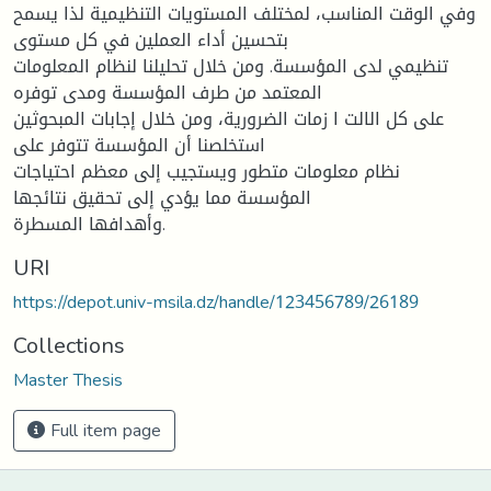
وفي الوقت المناسب، لمختلف المستویات التنظیمیة لذا یسمح
بتحسین أداء العملین في كل مستوى
تنظیمي لدى المؤسسة. ومن خلال تحلیلنا لنظام المعلومات
المعتمد من طرف المؤسسة ومدى توفره
على كل الالت ا زمات الضروریة، ومن خلال إجابات المبحوثین
استخلصنا أن المؤسسة تتوفر على
نظام معلومات متطور ویستجیب إلى معظم احتیاجات
المؤسسة مما یؤدي إلى تحقیق نتائجها
وأهدافها المسطرة.
URI
https://depot.univ-msila.dz/handle/123456789/26189
Collections
Master Thesis
Full item page