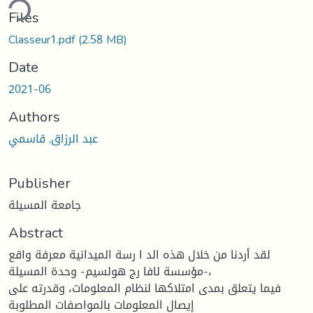
ding...
Files
Classeur1.pdf
(2.58 MB)
Date
2021-06
Authors
عبد الرزاق, قاسمي
Publisher
جامعة المسيلة
Abstract
لقد أردنا من خلال هذه الد ا رسة المیدانیة معرفة واقع
مؤسسة لافا رج هولسیم- وحدة المسیلة-،
فیما یتعلق بمدى امتلاكها لنظام المعلومات، وقدرته على
إیصال المعلومات بالمواصفات المطلوبة