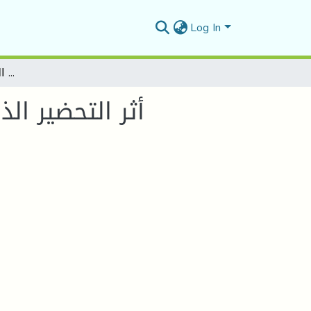
Log In
أثر التحضیر الذھني على لاعب كرة القدم في ظل ضغوطات الصحافة الریاضیة المكتوبة
أثر التحضیر ا