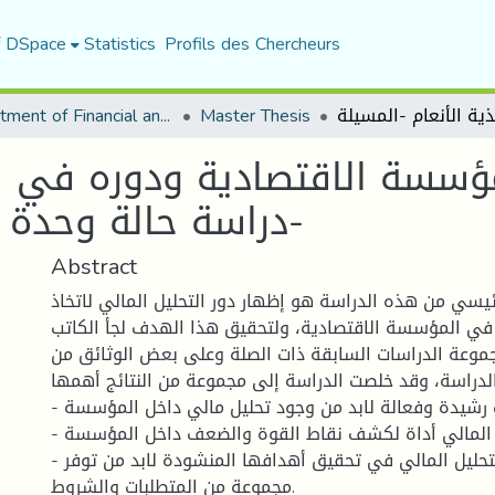
f DSpace
Statistics
Profils des Chercheurs
Department of Financial and Accounting Sciences
Master Thesis
ؤسسة الاقتصادية ودوره في اتخ
دراسة حالة وحدة أغذية الأنعام -المسيلة-
Abstract
يسي من هذه الدراسة هو إظهار دور التحليل المالي لاتخاذ
ة في المؤسسة الاقتصادية، ولتحقيق هذا الهدف لجأ الكاتب
جموعة الدراسات السابقة ذات الصلة وعلى بعض الوثائق من
راسة، وقد خلصت الدراسة إلى مجموعة من النتائج أهمها:
- للوصول إلى قرارات رشيدة وفعالة لابد من وجود تحليل مالي داخل المؤسسة
- التحليل المالي أداة لكشف نقاط القوة والضعف داخل المؤسسة.
- لكي تنجح عملية التحليل المالي في تحقيق أهدافها المنشودة لابد من توفر
مجموعة من المتطلبات والشروط.