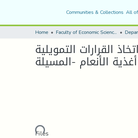
Communities & Collections
All o
Home
Faculty of Economic Sciences, Commerce and Management Sciences
اذ القرارات التمويلية
Loading...
Files