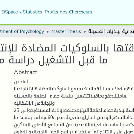
f DSpace
Statistics
Profils des Chercheurs
tment of Psychology
Master Thesis
قتها بالسلوكيات المضادة للإنت
ما قبل التشغيل دراسة مي
Abstract
الملخص:
مالعلاقةبينالثقةالتنظيميةوالسلوكياتالمضادةللإنتاجلدىال
عاملينبعقودماقبلالتشغيل ببلدية حمام الضلعة بالمسيلة.
ولإجابةعن الإشكالية
أجريتالدراسةببلديةحمامالضلعةالتيتبعدعنمقرولايةالمسيلةبحوالي 25
كلم،علماأنناقمناباستخدامالمنهجالوصفيالتحليليوعلىعينةتقدرب60موظف بعقود ما
عتمدينأساساعلىالعينةالقصدية من المجتمع الأصلي المتكون
للحصول على النتائج تم استخدام برنامج الحمز الإحصائية للعلوم