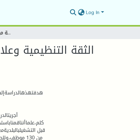
Log In
الثقة التنظيمية وعلاقتها بالسلوكيات المضادة للإنتاج لدى العاملين بعقود ما قبل التشغيل دراسة ميدانية ببلديات المسيلة
الثقة التنظيمية وعلا
هدفتهذهالدراسةإلىفه
قبل التشغيلبالبلديةم
من 130 موظف،و