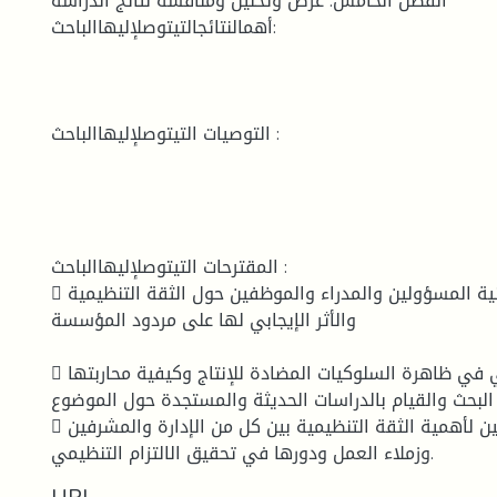
الفصل الخامس: عرض وتحليل ومناقشة نتائج الدراسة
أهمالنتائجالتيتوصلإليهاالباحث:
التوصيات التيتوصلإليهاالباحث :
المقترحات التيتوصلإليهاالباحث :
 عمل دورات تكوينية المسؤولين والمدراء والموظفين حول الثقة التنظيمية
والأثر الإيجابي لها على مردود المؤسسة
 البحث والتقصي في ظاهرة السلوكيات المضادة للإنتاج وكيفية محاربتها.
البحث والقيام بالدراسات الحديثة والمستجدة حول الموضوع.
 لفت أنظار المسؤولين لأهمية الثقة التنظيمية بين كل من الإدارة والمشرفين
وزملاء العمل ودورها في تحقيق الالتزام التنظيمي.