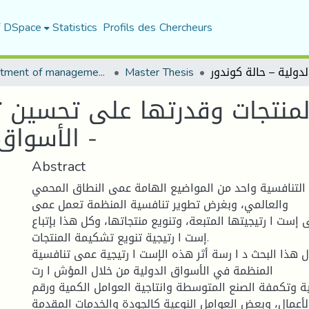
f DSpace
Statistics
Profils des Chercheurs
Department of management sciences
Master Thesis
لمنتجات وقدرتها على تحسين 
الأسواق الدولية – حالة كوندور -
Abstract
لتنافسية واحد من المواضيع الهامة عمى النطاق المحمي
والعالمي، وبغرض تطوير تنافسية المنظمة تعمل عمى
 إست ا رتيجيتها المتبعة، وتنويع منتجاتها، وكل هذا بإتباع
إست ا رتيجية تنويع تشكيمة المنتجات.
ل هذا البحث د ا رسة أثر هذه الإست ا رتيجية عمى تنافسية
المنظمة في الأسواق الدولية من خلال المؤش ا رت
ية وتكمفة الصنع المتوسطة وانتاجية العوامل الكمية ورقم
لأعمال، وبعض العوامل النوعية كالجودة والخدمات المقدمة