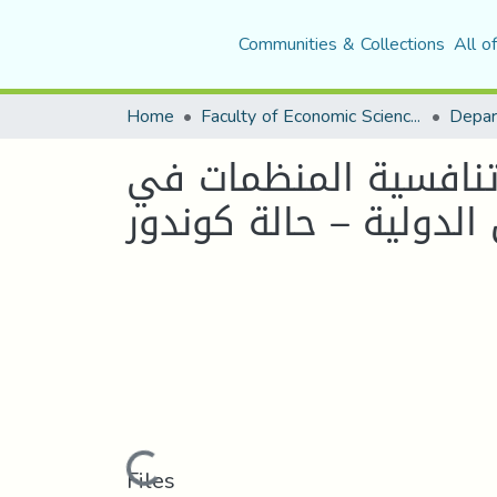
Communities & Collections
All o
Home
Faculty of Economic Sciences, Commerce and Management Sciences
تنافسية المنظمات في
Loading...
Files