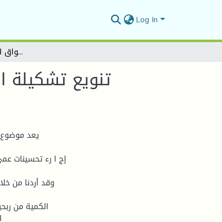
Log In
تنويع تشكيلة المنتجات وقدرتها على تحسين تنافسية المنظمات في الأسواق الدولية – حالة كوندور -
تنويع تشكيلة ا
يعد موضوع ا
إج ا رء تحسينات عمى
وقد أردنا من خلا
الكمية من ربح
ا