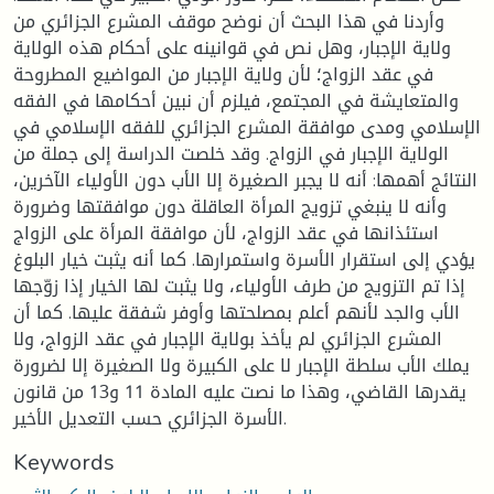
وأردنا في هذا البحث أن نوضح موقف المشرع الجزائري من
ولاية الإجبار، وهل نص في قوانينه على أحكام هذه الولاية
في عقد الزواج؛ لأن ولاية الإجبار من المواضيع المطروحة
والمتعايشة في المجتمع، فيلزم أن نبين أحكامها في الفقه
الإسلامي ومدى موافقة المشرع الجزائري للفقه الإسلامي في
الولاية الإجبار في الزواج. وقد خلصت الدراسة إلى جملة من
النتائج أهمها: أنه لا يجبر الصغيرة إلا الأب دون الأولياء الآخرين،
وأنه لا ينبغي تزويج المرأة العاقلة دون موافقتها وضرورة
استئذانها في عقد الزواج، لأن موافقة المرأة على الزواج
يؤدي إلى استقرار الأسرة واستمرارها. كما أنه يثبت خيار البلوغ
إذا تم التزويج من طرف الأولياء، ولا يثبت لها الخيار إذا زوّجها
الأب والجد لأنهم أعلم بمصلحتها وأوفر شفقة عليها. كما أن
المشرع الجزائري لم يأخذ بولاية الإجبار في عقد الزواج، ولا
يملك الأب سلطة الإجبار لا على الكبيرة ولا الصغيرة إلا لضرورة
يقدرها القاضي، وهذا ما نصت عليه المادة 11 و13 من قانون
الأسرة الجزائري حسب التعديل الأخير.
Keywords