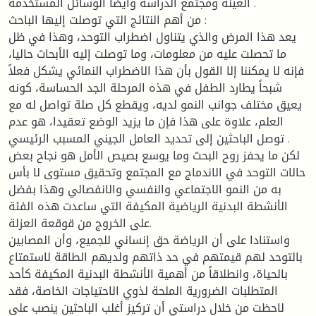
العينة ومجتمع الدراسة وأيضا الوسائل المستخدمة .
من أهم النتائج التي توصلت إليها الباحث :
يعد هذا المرض والذي يتناول اضطراب التوحد، وهذا في ظل
ما تحصلت عليه من معلومات، وما توصلت إليه الأبحاث حاليا،
فإنه لا يمكننا إلا القول بأن هذا الاضطراب النمائي يشكل فعلاً
شبحاً يطارد الطفل في هذه المرحلة الجد الحساسة، كونه
يعيق مختلف جوانب النمو لديه، ويقطع كل صلة تواصل له مع
العلم، علاوة على هذا فإن ما يزيد الوضع تعقيدا، هو عدم
توصل الباحثين إلى تحديد العامل الجيني المسبب الرئيسي .
لكن ما يحفز روح البحث وما يوسع بصيص الأمل هو نجاح بعض
حالات التوحد في الاندماج مع المجتمع وتحقيق مستوى لا بأس
به من النمو الاجتماعي والنفسي والانفصالي وهذا بفضل
الأنشطة البدنية الرياضية المكيفة التي ساعدت هذه الفئة
على الخروج من قوقعة العزلة.
واستنادا على أن الرياضة حق إنساني للجميع، وأن المصابين
بالتوحد لهم قيمتهم في حد ذاتهم ولديهم الطاقة لاستمتاع
بالحياة، وانطلاقاً من أهمية الأنشطة البدنية المكيفة كأحد
المتطلبات الضرورية الملحة لذوي الاحتياجات الخاصة، فقد
لاحظت من خلال دراستي أن تركيز أغلب الباحثين ينصب على