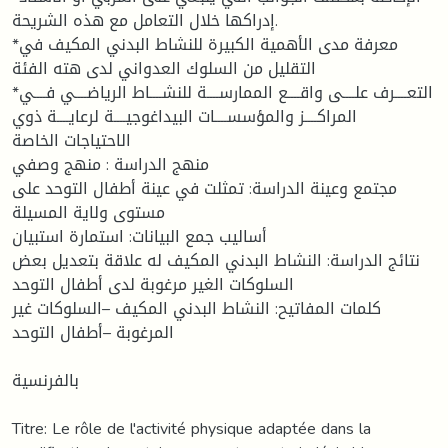
إدراكها خلال التعامل مع هذه الشریحة.
*معرفة مدى الأهمیة الكبیرة للنشاط البدني المكیف في
التقلیل من السلوك العدواني لدى هته الفئة
*التعــــرف علــــى واقــــع الممارســــة للنشــــاط الریاضــــي فــــي
المراكــــز والمؤسســــات البیداغوجیــــة لرعایــــة ذوي
الاحتیاجات الخاصة
منهج الدراسة : منهج وصفي
مجتمع وعینة الدراسة: تمثلت في عینة أطفال التوحد على
مستوى ولایة المسیلة
أسالیب جمع البیانات: استمارة استبیان
نتائج الدراسة: النشاط البدني المكیف له علاقة بتعدیل بعض
السلوكات الغیر مرغوبة لدى أطفال التوحد
كلمات المفاتيح: النشاط البدني المكيف –السلوكات غير
المرغوبة –أطفال التوحد
بالفرنسية
Titre: Le rôle de l'activité physique adaptée dans la