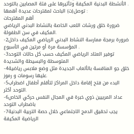
الأنشطة البدنية المكيفة وتأثيرها على فئة المصابين بالتوحد .
توصل(ت) الباحث لمقترحات عديدة أهمها :
أهم المقترحات
ضرورة خلق ورشات اللعب الخاصة بالنشاط البدني الریاضي
المكیف في سن الطفولة.
-2ضرورة برمجة ممارسة النشاط البدني الریاضي المكیف داخل
المؤسسة مرة أو مرتین في الأسبوع .
-3توفیر العتاد الریاضي المكیف حسب كل حالات التوحد
المتوسطة والبسیطة والشدیدة
-4خلق جو المنافسة بالألعاب الجدیدة مثل وضع ملابس ریاضیة
علیها رسومات و رموز.
-5البدء من فتح إقامة داخل المراكز لتأقلم أطفال اضطراب
التوحد أكثر.
-6عداد المربیین ذوي خبرة في المجال النفس حركي الخاص
باضطراب التوحد
-7یجب تحقیق الدمج الاجتماعي خلال حصة التربیة البدنیة
الریاضیة المكیفة