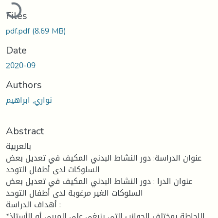
Loading...
Files
pdf.pdf
(8.69 MB)
Date
2020-09
Authors
نواري, ابراهيم
Abstract
بالعربية
عنوان الدراسة: دور النشاط البدني المكيف في تعديل بعض
السلوكات لدى أطفال التوحد
عنوان الدرا : دور النشاط البدني المكیف في تعدیل بعض
السلوكات الغیر مرغوبة لدى أطفال التوحد
أهداف الدراسة :
*الإحاطة بمختلف الجوانب التي ینبغي على المربي أو الأستاذ