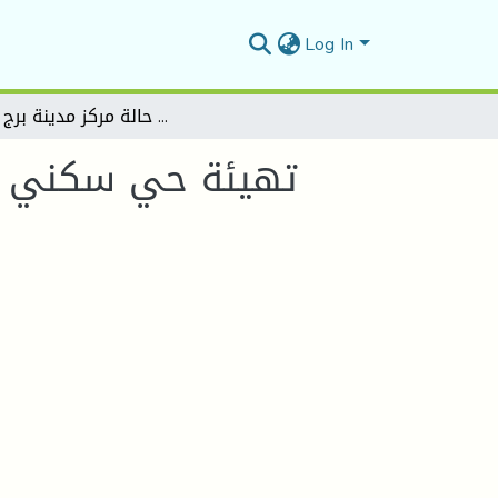
Log In
تهيئة حي سكني ايكولوجي جماعي ـ دراسة حالة مركز مدينة برج الغدير
تهيئة حي سكني ايك